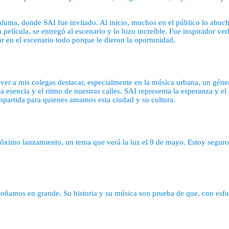
aluma, donde SAI fue invitado. Al inicio, muchos en el público lo abuc
 película, se entregó al escenario y lo hizo increíble. Fue inspirador 
r en el escenario todo porque le dieron la oportunidad.
 ver a mis colegas destacar, especialmente en la música urbana, un gé
a esencia y el ritmo de nuestras calles. SAI representa la esperanza y 
ompartida para quienes amamos esta ciudad y su cultura.
imo lanzamiento, un tema que verá la luz el 9 de mayo. Estoy seguro de
soñamos en grande. Su historia y su música son prueba de que, con esfue